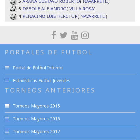
5
ARANA GUSTAVO ROBERTO
(
NAVARRETE.
)
5
DEBOLE ALEJANDRO
(
VILLA ROSA
)
4
PENACINO LUIS HERCTOR
(
NAVARRETE.
)
PORTALES DE FUTBOL
Portal de Futbol Interno
Estadísticas Futbol Juveniles
TORNEOS ANTERIORES
Torneos Mayores 2015
Torneos Mayores 2016
Torneos Mayores 2017