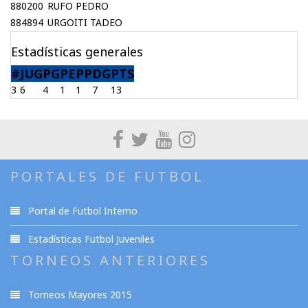
880200
RUFO PEDRO
884894
URGOITI TADEO
Estadísticas generales
#
JUG
PG
PE
PP
DG
PTS
3
6
4
1
1
7
13
PORTALES DE FUTBOL
Portal de Futbol Interno
Estadísticas Futbol Juveniles
TORNEOS ANTERIORES
Torneos Mayores 2015