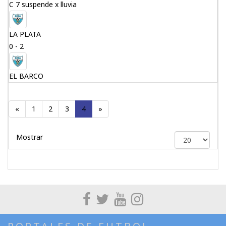
C 7 suspende x lluvia
LA PLATA
0 - 2
EL BARCO
«
1
2
3
4
»
Mostrar