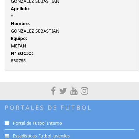
GONZALEZ SEBASTIAN
Apellido:
*
Nombre:
GONZALEZ SEBASTIAN
Equipo:
METAN
Nª SOCIO:
850788
PORTALES DE FUTBOL
Portal de Futbol Interno
Estadísticas Futbol Juveniles