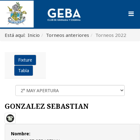
Está aquí:
Inicio
Torneos anteriores
Torneos 2022
Fixture
Tabla
GONZALEZ SEBASTIAN
Nombre: