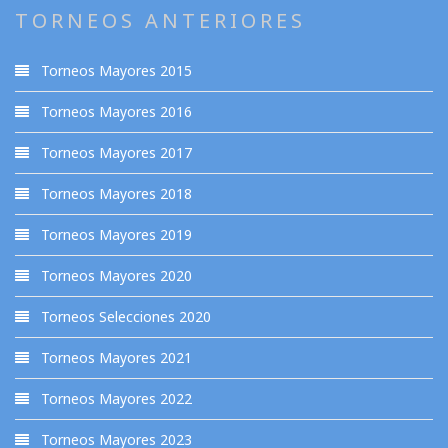
TORNEOS ANTERIORES
Torneos Mayores 2015
Torneos Mayores 2016
Torneos Mayores 2017
Torneos Mayores 2018
Torneos Mayores 2019
Torneos Mayores 2020
Torneos Selecciones 2020
Torneos Mayores 2021
Torneos Mayores 2022
Torneos Mayores 2023