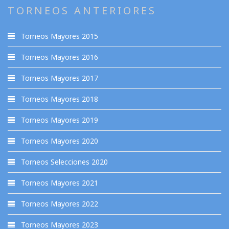
TORNEOS ANTERIORES
Torneos Mayores 2015
Torneos Mayores 2016
Torneos Mayores 2017
Torneos Mayores 2018
Torneos Mayores 2019
Torneos Mayores 2020
Torneos Selecciones 2020
Torneos Mayores 2021
Torneos Mayores 2022
Torneos Mayores 2023