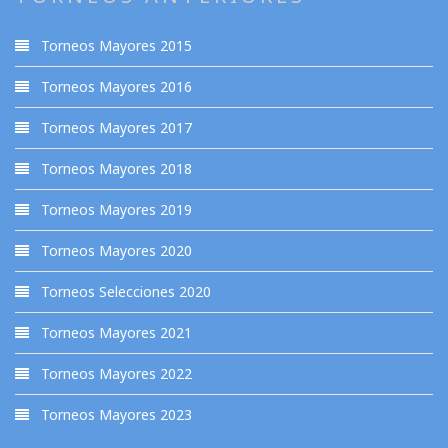
Torneos Mayores 2015
Torneos Mayores 2016
Torneos Mayores 2017
Torneos Mayores 2018
Torneos Mayores 2019
Torneos Mayores 2020
Torneos Selecciones 2020
Torneos Mayores 2021
Torneos Mayores 2022
Torneos Mayores 2023