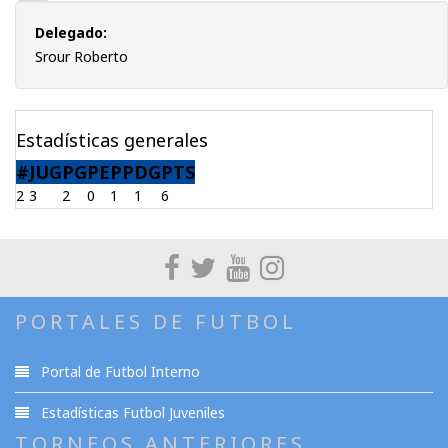
Delegado:
Srour Roberto
Estadísticas generales
#
JUG
PG
PE
PP
DG
PTS
2
3
2
0
1
1
6
PORTALES DE FUTBOL
Portal de Futbol Interno
Estadísticas Futbol Juveniles
TORNEOS ANTERIORES