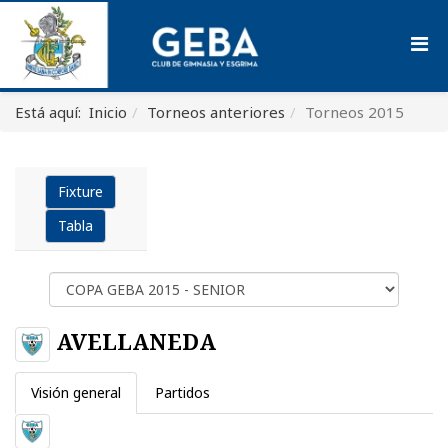
Está aquí:
Inicio
Torneos anteriores
Torneos 2015
Fixture
Tabla
AVELLANEDA
Visión general
Partidos